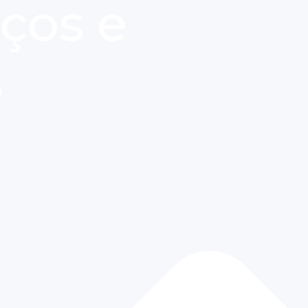
ços e
s